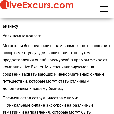
Live Stream
Immersive
Team
Tours &
Building &
Virtual
Interactive
Travel from
Virtual
Switzerland"
Бизнесу
Travel
Уважаемые коллеги!
Experiences
Мы хотели бы предложить вам возможность расширить
ассортимент услуг для ваших клиентов путем
предоставления онлайн экскурсий в прямом эфире от
компании Live Excurs. Мы специализируемся на
создании захватывающих и информативных онлайн
путешествий, которые могут стать отличным
дополнением к вашему бизнесу.
Преимущества сотрудничества с нами:
— Уникальные онлайн экскурсии на различные
тематики и направления, которые могут быть