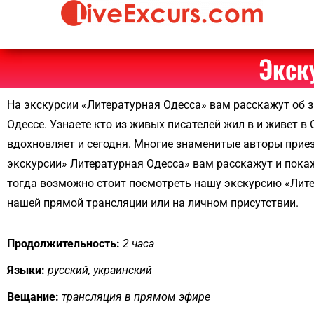
Live Str
Immersive
Team
Tours &
Building &
Virtual
Interacti
Экск
Travel from
Virtual
Switzerland"
Travel
На
экскурсии
«Литературная Одесса» вам расскажут об з
Experien
Одессе. Узнаете кто из живых писателей жил в и живет в
вдохновляет и сегодня. Многие знаменитые авторы приез
экскурсии
» Литературная Одесса» вам расскажут и покаж
тогда возможно стоит посмотреть нашу экскурсию «Литер
нашей прямой трансляции или на личном присутствии.
Продолжительность:
2 часа
Языки:
русский, украинский
Вещание:
трансляция в прямом эфире