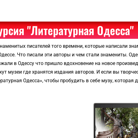
eam
ve
урсия "Литературная Одесса"
наменитых писателей того времени, которые написали зна
ces
 Одессе. Что писали эти авторы и чем стали знамениты. Од
жали в Одессу что пришло вдохновение на новое произвед
ут музеи где хранятся издания авторов. И если вы творче
атурная Одесса», чтобы пробудить в себе музу, которая 