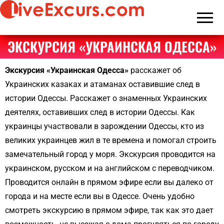
Live Stream
Immersive
Team
Tours &
Building &
Virtual
Interactive
ЭКСКУРСИЯ «УКРАИНСКАЯ ОДЕССА»
Travel from
Virtual
Switzerland"
Travel
Экскурсия «Украинская Одесса»
расскажет об
Experiences
Украинских казаках и атаманах оставившие след в
истории Одессы. Расскажет о знаменных Украинских
деятелях, оставивших след в истории Одессы. Как
украинцы участвовали в зарождении Одессы, кто из
великих украинцев жил в те времена и помогал строить
замечательный город у моря.
Экскурсия
проводится на
украинском, русском и на английском с переводчиком.
Проводится онлайн в прямом эфире если вы далеко от
города и на месте если вы в Одессе. Очень удобно
смотреть
экскурсию
в прямом эфире, так как это дает